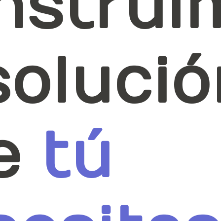
nstrui
soluci
e
tú