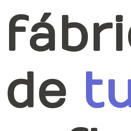
fábr
de
t