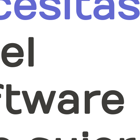
cesitas
el
ftware